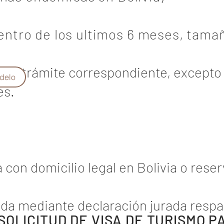
dentro de los ultimos 6 meses, tama
 del trámite correspondiente, excepto
delo
es.
a con domicilio legal en Bolivia o rese
ada mediante declaración jurada res
OLICITUD DE VISA DE TURISMO P