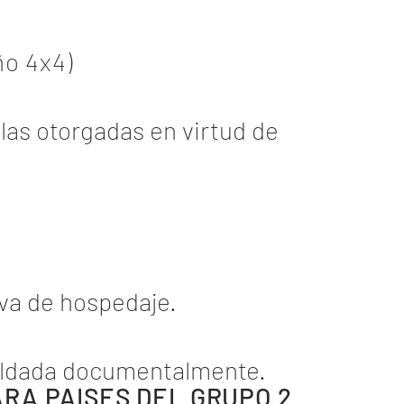
ño 4x4)
 las otorgadas en virtud de
rva de hospedaje.
paldada documentalmente.
ARA PAISES DEL GRUPO 2