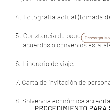
4. Fotografía actual (tomada 
5.
Constancia de pago del costo
Descargar Mo
acuerdos o convenios estatal
6. Itinerario de viaje.
7. Carta de invitación de person
8. Solvencia económica acredit
PROCEDIMIENTO PARA S